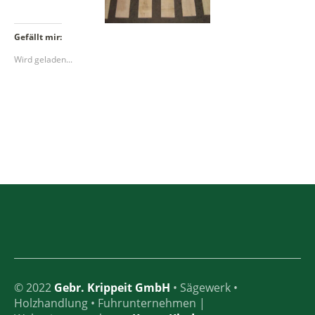
Gefällt mir:
Wird geladen...
© 2022
Gebr. Krippeit GmbH
• Sägewerk •
Holzhandlung • Fuhrunternehmen |